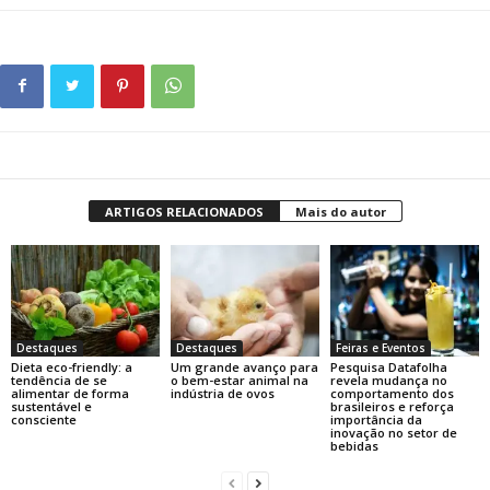
ARTIGOS RELACIONADOS
Mais do autor
Destaques
Destaques
Feiras e Eventos
Dieta eco-friendly: a
Um grande avanço para
Pesquisa Datafolha
tendência de se
o bem-estar animal na
revela mudança no
alimentar de forma
indústria de ovos
comportamento dos
sustentável e
brasileiros e reforça
consciente
importância da
inovação no setor de
bebidas