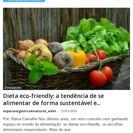
Destaques
Dieta eco-friendly: a tendência de se
alimentar de forma sustentável e...
espacoorganicoenatural_adm
-
12/03/2026
Por: Raisa Carvalho Nos últimos anos, um novo conceito vem ganhando
espaço no mundo da alimentação: as dietas eco-friendly, ou escolhas
alimentares responsáveis. Mais do que...