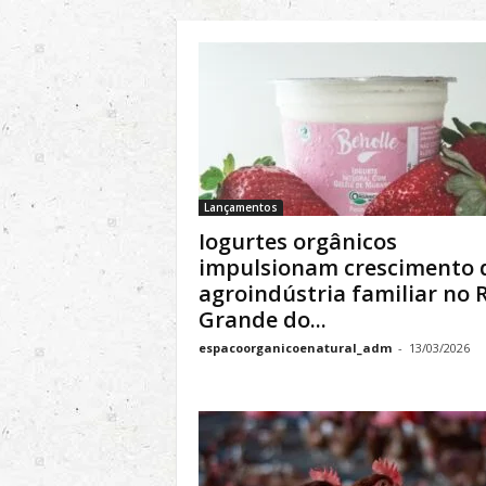
l
&
S
u
s
t
e
n
t
Lançamentos
á
Iogurtes orgânicos
v
impulsionam crescimento 
e
agroindústria familiar no 
l
Grande do...
espacoorganicoenatural_adm
-
13/03/2026