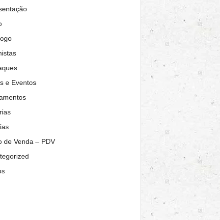
sentação
o
logo
istas
aques
s e Eventos
amentos
rias
ias
o de Venda – PDV
tegorized
os