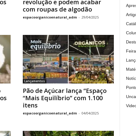
cos
revolução e podem acabar
Apre
com roupas de algodão
Artig
espacoorganicoenatural_adm
-
29/04/2025
Catá
Colun
Dest
Feira
Lanç
Maté
Notíc
Lançamentos
Pont
o
Pão de Açúcar lança “Espaço
ros
“Mais Equilíbrio” com 1.100
Unca
itens
Vide
espacoorganicoenatural_adm
-
04/04/2025