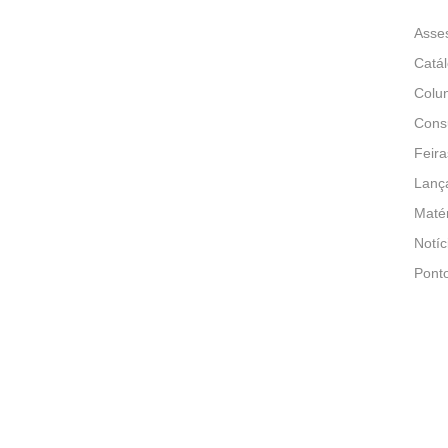
Asse
Catá
Colun
Consu
Feira
Lanç
Matér
Notíc
Pont