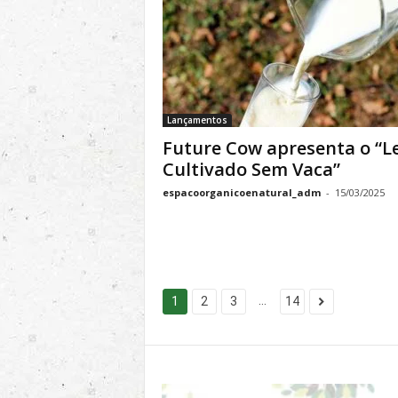
Lançamentos
Future Cow apresenta o “Le
Cultivado Sem Vaca”
espacoorganicoenatural_adm
-
15/03/2025
...
1
2
3
14