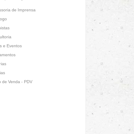
ssoria de Imprensa
logo
istas
ltoria
s e Eventos
amentos
ias
ias
o de Venda - PDV