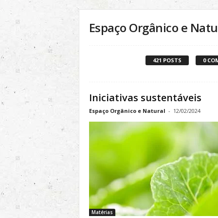
l
&
Espaço Orgânico e Natu
S
u
s
421 POSTS
0 CO
t
e
n
t
Iniciativas sustentáveis
á
Espaço Orgânico e Natural
-
12/02/2024
v
e
l
Matérias