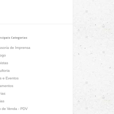
ncipais Categorias
ssoria de Imprensa
logo
istas
ltoria
s e Eventos
amentos
ias
ias
o de Venda - PDV