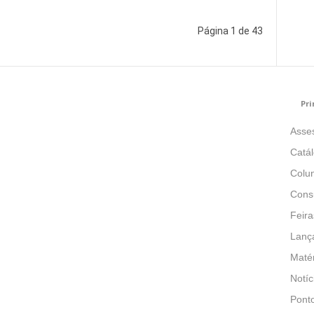
Página 1 de 43
Pri
Asse
Catá
Colun
Consu
Feira
Lanç
Matér
Notíc
Pont