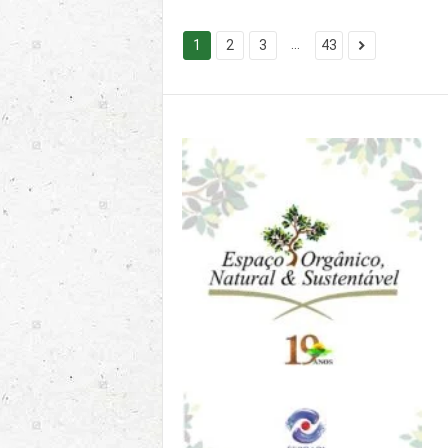
...
1
2
3
43