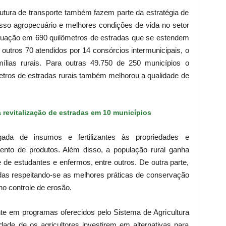
rutura de transporte também fazem parte da estratégia de
cesso agropecuário e melhores condições de vida no setor
equação em 690 quilômetros de estradas que se estendem
 outros 70 atendidos por 14 consórcios intermunicipais, o
mílias rurais. Para outras 49.750 de 250 municípios o
etros de estradas rurais também melhorou a qualidade de
 revitalização de estradas em 10 municípios
gada de insumos e fertilizantes às propriedades e
nto de produtos. Além disso, a população rural ganha
de estudantes e enfermos, entre outros. De outra parte,
as respeitando-se as melhores práticas de conservação
no controle de erosão.
nte em programas oferecidos pelo Sistema de Agricultura
idade de os agricultores investirem em alternativas para