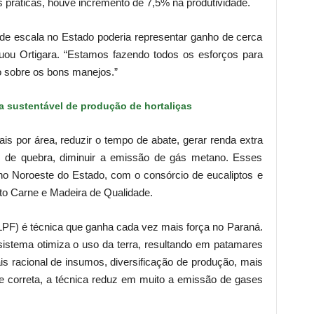
 práticas, houve incremento de 7,5% na produtividade.
de escala no Estado poderia representar ganho de cerca
tuou Ortigara. “Estamos fazendo todos os esforços para
 sobre os bons manejos.”
a sustentável de produção de hortaliças
is por área, reduzir o tempo de abate, gerar renda extra
 de quebra, diminuir a emissão de gás metano. Esses
no Noroeste do Estado, com o consórcio de eucaliptos e
eto Carne e Madeira de Qualidade.
(ILPF) é técnica que ganha cada vez mais força no Paraná.
istema otimiza o uso da terra, resultando em patamares
is racional de insumos, diversificação de produção, mais
 correta, a técnica reduz em muito a emissão de gases