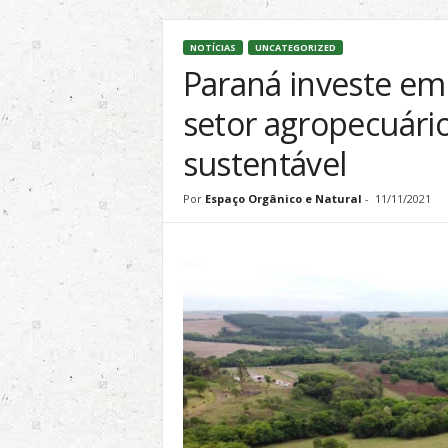
l
&
NOTÍCIAS
UNCATEGORIZED
S
Paraná investe em
u
s
setor agropecuári
t
e
sustentável
n
t
Por
Espaço Orgânico e Natural
-
11/11/2021
á
v
e
l