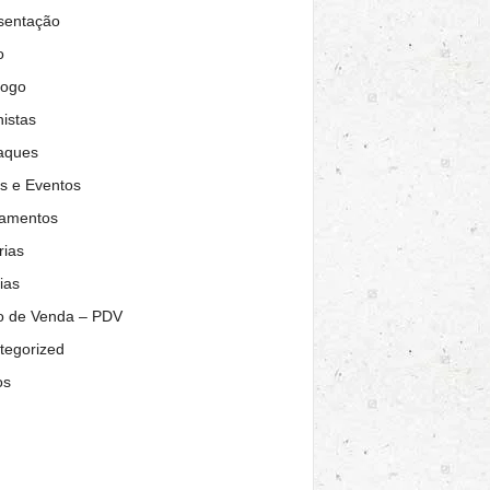
sentação
o
logo
istas
aques
s e Eventos
amentos
rias
ias
o de Venda – PDV
tegorized
os