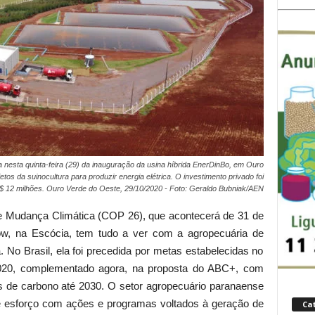
 nesta quinta-feira (29) da inauguração da usina híbrida EnerDinBo, em Ouro
etos da suinocultura para produzir energia elétrica. O investimento privado foi
$ 12 milhões. Ouro Verde do Oeste, 29/10/2020 - Foto: Geraldo Bubniak/AEN
e Mudança Climática (COP 26), que acontecerá de 31 de
w, na Escócia, tem tudo a ver com a agropecuária de
 No Brasil, ela foi precedida por metas estabelecidas no
020, complementado agora, na proposta do ABC+, com
s de carbono até 2030. O setor agropecuário paranaense
se esforço com ações e programas voltados à geração de
Ca