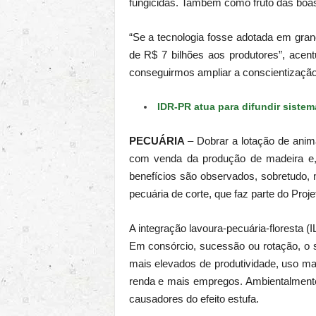
fungicidas. Também como fruto das boas
“Se a tecnologia fosse adotada em gran
de R$ 7 bilhões aos produtores”, acen
conseguirmos ampliar a conscientização
IDR-PR atua para difundir sistem
PECUÁRIA
– Dobrar a lotação de anima
com venda da produção de madeira e,
benefícios são observados, sobretudo, 
pecuária de corte, que faz parte do Proj
A integração lavoura-pecuária-floresta 
Em consórcio, sucessão ou rotação, o s
mais elevados de produtividade, uso ma
renda e mais empregos. Ambientalmente
causadores do efeito estufa.