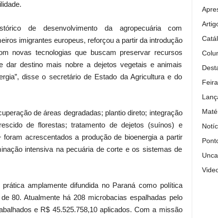
lidade.
Apre
Artig
tórico de desenvolvimento da agropecuária com
Catá
eiros imigrantes europeus, reforçou a partir da introdução
a com novas tecnologias que buscam preservar recursos
Colun
 e dar destino mais nobre a dejetos vegetais e animais
Dest
gia”, disse o secretário de Estado da Agricultura e do
Feira
Lanç
Maté
cuperação de áreas degradadas; plantio direto; integração
rescido de florestas; tratamento de dejetos (suínos) e
Notíc
 foram acrescentados a produção de bioenergia a partir
Pont
inação intensiva na pecuária de corte e os sistemas de
Unca
Vide
 prática amplamente difundida no Paraná como política
 de 80. Atualmente há 208 microbacias espalhadas pelo
rabalhados e R$ 45.525.758,10 aplicados. Com a missão