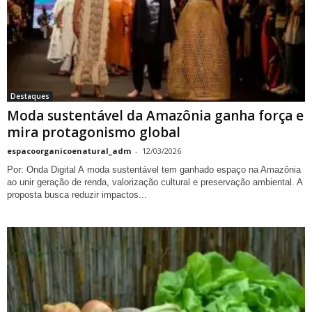
Destaques
Moda sustentável da Amazônia ganha força e
mira protagonismo global
espacoorganicoenatural_adm
-
12/03/2026
Por: Onda Digital A moda sustentável tem ganhado espaço na Amazônia
ao unir geração de renda, valorização cultural e preservação ambiental. A
proposta busca reduzir impactos...