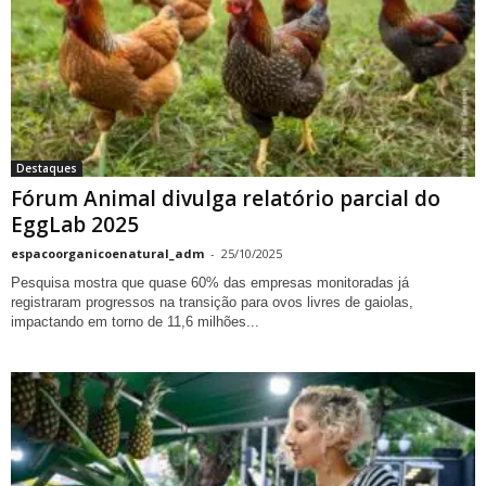
Destaques
Fórum Animal divulga relatório parcial do
EggLab 2025
espacoorganicoenatural_adm
-
25/10/2025
Pesquisa mostra que quase 60% das empresas monitoradas já
registraram progressos na transição para ovos livres de gaiolas,
impactando em torno de 11,6 milhões...