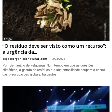
Artigo
“O resíduo deve ser visto como um recurso”:
a urgência da...
espacoorganicoenatural_adm
-
12/03/2026
Por: Semanário de Felgueiras Num tempo em que as questões
climáticas, a gestão de resíduos e a sustentabilidade ocupam o centro
das preocupações globais, há gestos...