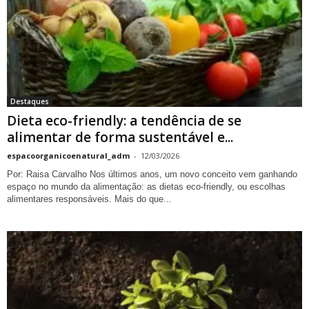
Destaques
Dieta eco-friendly: a tendência de se
alimentar de forma sustentável e...
espacoorganicoenatural_adm
-
12/03/2026
Por: Raisa Carvalho Nos últimos anos, um novo conceito vem ganhando
espaço no mundo da alimentação: as dietas eco-friendly, ou escolhas
alimentares responsáveis. Mais do que...