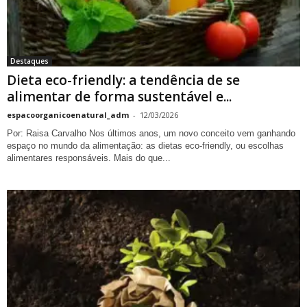
Destaques
Dieta eco-friendly: a tendência de se
alimentar de forma sustentável e...
espacoorganicoenatural_adm
-
12/03/2026
Por: Raisa Carvalho Nos últimos anos, um novo conceito vem ganhando
espaço no mundo da alimentação: as dietas eco-friendly, ou escolhas
alimentares responsáveis. Mais do que...