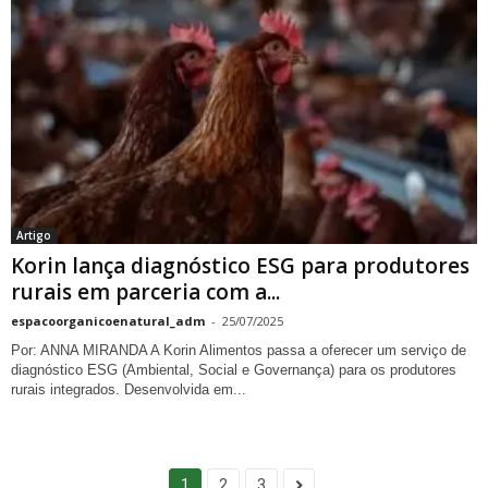
Artigo
Korin lança diagnóstico ESG para produtores
rurais em parceria com a...
espacoorganicoenatural_adm
-
25/07/2025
Por: ANNA MIRANDA A Korin Alimentos passa a oferecer um serviço de
diagnóstico ESG (Ambiental, Social e Governança) para os produtores
rurais integrados. Desenvolvida em...
1
2
3