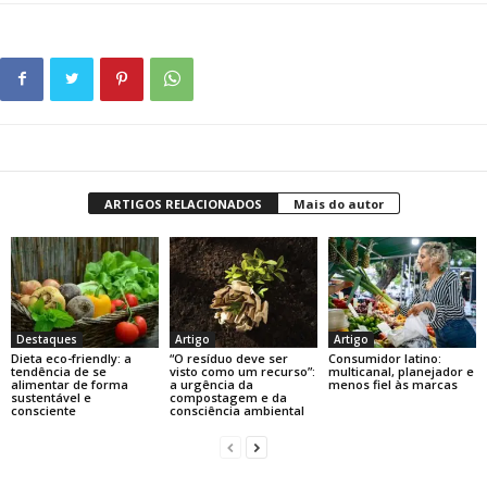
ARTIGOS RELACIONADOS
Mais do autor
Destaques
Artigo
Artigo
Dieta eco-friendly: a
“O resíduo deve ser
Consumidor latino:
tendência de se
visto como um recurso”:
multicanal, planejador e
alimentar de forma
a urgência da
menos fiel às marcas
sustentável e
compostagem e da
consciente
consciência ambiental