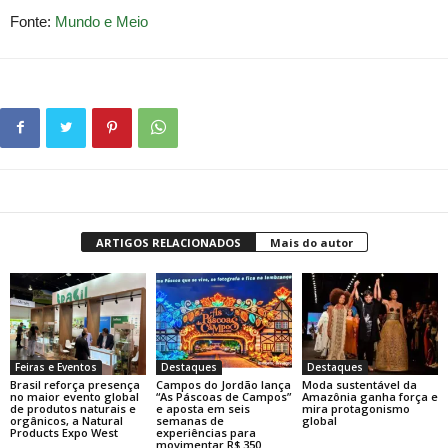
Fonte:
Mundo e Meio
ARTIGOS RELACIONADOS
Mais do autor
Feiras e Eventos
Destaques
Destaques
Brasil reforça presença
Campos do Jordão lança
Moda sustentável da
no maior evento global
“As Páscoas de Campos”
Amazônia ganha força e
de produtos naturais e
e aposta em seis
mira protagonismo
orgânicos, a Natural
semanas de
global
Products Expo West
experiências para
movimentar R$ 350