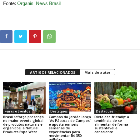
Fonte:
Organis News Brasil
ARTIGOS RELACIONADOS
Mais do autor
Feiras e Eventos
Destaques
Destaques
Brasil reforça presença
Campos do Jordão lança
Dieta eco-friendly: a
no maior evento global
“As Páscoas de Campos”
tendência de se
de produtos naturais e
e aposta em seis
alimentar de forma
orgânicos, a Natural
semanas de
sustentável e
Products Expo West
experiências para
consciente
movimentar R$ 350
milhões