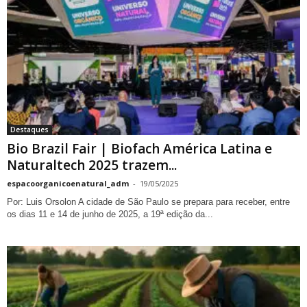
Destaques
Bio Brazil Fair | Biofach América Latina e
Naturaltech 2025 trazem...
espacoorganicoenatural_adm
-
19/05/2025
Por: Luis Orsolon A cidade de São Paulo se prepara para receber, entre
os dias 11 e 14 de junho de 2025, a 19ª edição da...