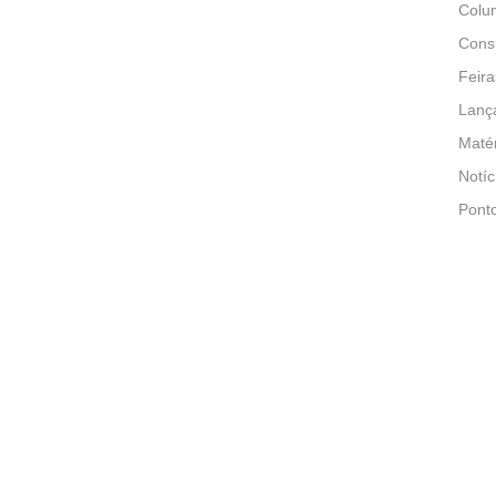
Colun
Consu
Feira
Lanç
Matér
Notíc
Pont