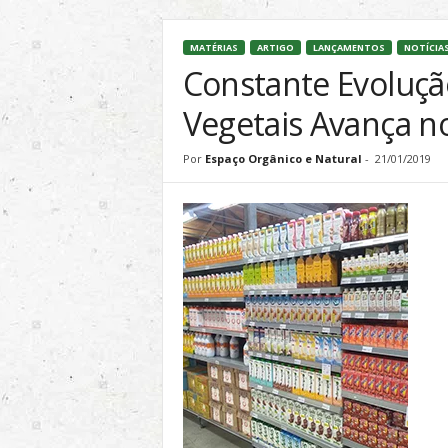
l
&
MATÉRIAS
ARTIGO
LANÇAMENTOS
NOTÍCIA
S
Constante Evoluç
u
s
Vegetais Avança no
t
e
Por
Espaço Orgânico e Natural
-
21/01/2019
n
t
á
v
e
l