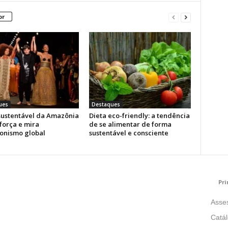
or
ues
Destaques
ustentável da Amazônia
Dieta eco-friendly: a tendência
força e mira
de se alimentar de forma
onismo global
sustentável e consciente
Pri
Asse
Catá