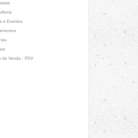
istas
ltoria
s e Eventos
amentos
ias
ias
o de Venda - PDV