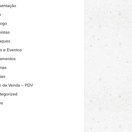
sentação
o
logo
istas
aques
s e Eventos
amentos
rias
ias
o de Venda – PDV
tegorized
os