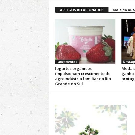
ARTIGOS RELACIONADOS
Mais do aut
Lançamentos
Destaq
Iogurtes orgânicos
Moda s
impulsionam crescimento de
ganha 
agroindústria familiar no Rio
protag
Grande do Sul