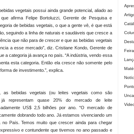
Apre
bidas vegetais possui ainda grande potencial, aliado ao
Artig
que afirma Felipe Bortoluzzi, Gerente de Pesquisa e
Catá
egoria de bebidas vegetais, o que a gente vê, é que está
Colun
, seguindo a linha de naturais e saudáveis que cresce a
ência que não para de crescer e que as bebidas vegetais
Dest
ia a esse mercado”, diz. Cristiane Kondo, Gerente de
Feira
e a categoria já avança no país. “A indústria, vendo essa
Lanç
enta esta categoria. Então ela cresce não somente pelo
Maté
forma de investimento.”, explica.
Notíc
Pont
 as bebidas vegetais (ou leites vegetais como são
Unca
), já representam quase 20% do mercado de leite
Vide
madamente US$ 2,5 bilhões por ano. “O mercado de
ticamente dobrando todo ano. Já estamos vivenciando um
 no País. Temos muito que crescer ainda para chegar
expressivo e contundente que tivemos no ano passado e