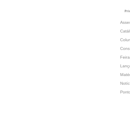
Pri
Asse
Catá
Colun
Consu
Feira
Lanç
Matér
Notíc
Pont