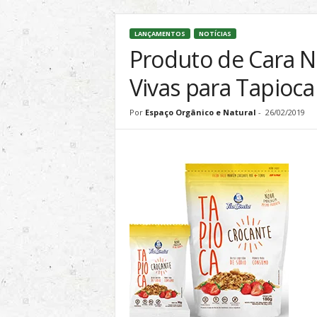
l
&
LANÇAMENTOS
NOTÍCIAS
S
Produto de Cara N
u
s
Vivas para Tapioca
t
e
Por
Espaço Orgânico e Natural
-
26/02/2019
n
t
á
v
e
l