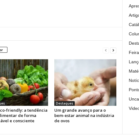
Apre
Artig
Catá
Colun
Dest
or
Feira
Lanç
Maté
Notíc
Pont
Unca
ues
Destaques
Vide
co-friendly: a tendência
Um grande avanço para o
alimentar de forma
bem-estar animal na indústria
ável e consciente
de ovos