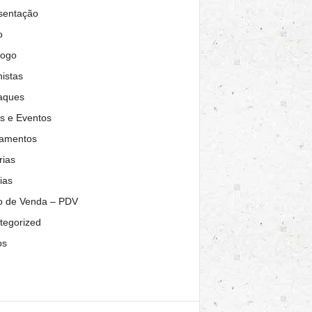
sentação
o
logo
istas
aques
s e Eventos
amentos
rias
ias
o de Venda – PDV
tegorized
os