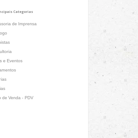
ncipais Categorias
ssoria de Imprensa
logo
istas
ltoria
s e Eventos
amentos
ias
ias
o de Venda - PDV