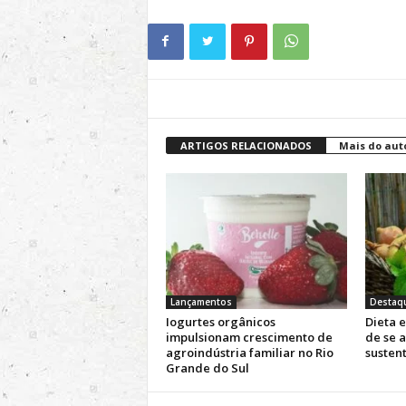
ARTIGOS RELACIONADOS
Mais do aut
Lançamentos
Destaq
Iogurtes orgânicos
Dieta e
impulsionam crescimento de
de se 
agroindústria familiar no Rio
sustent
Grande do Sul