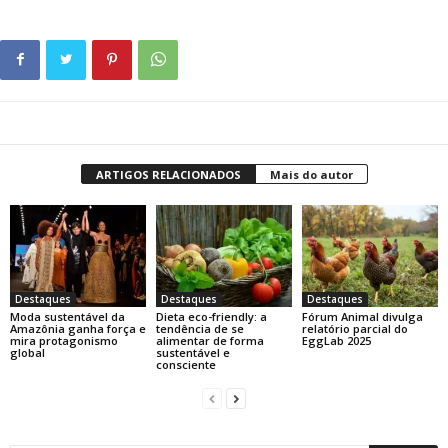
ARTIGOS RELACIONADOS
Mais do autor
Destaques
Destaques
Destaques
Moda sustentável da
Dieta eco-friendly: a
Fórum Animal divulga
Amazônia ganha força e
tendência de se
relatório parcial do
mira protagonismo
alimentar de forma
EggLab 2025
global
sustentável e
consciente