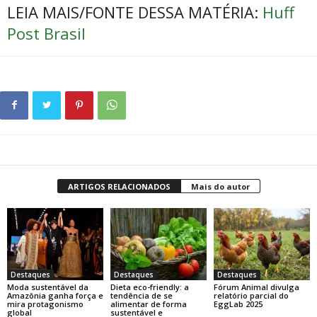
LEIA MAIS/FONTE DESSA MATÉRIA:
Huff
Post Brasil
ARTIGOS RELACIONADOS
Mais do autor
Destaques
Destaques
Destaques
Moda sustentável da
Dieta eco-friendly: a
Fórum Animal divulga
Amazônia ganha força e
tendência de se
relatório parcial do
mira protagonismo
alimentar de forma
EggLab 2025
global
sustentável e