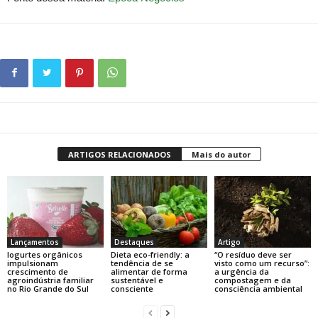
ARTIGOS RELACIONADOS
Mais do autor
Lançamentos
Destaques
Artigo
Iogurtes orgânicos
Dieta eco-friendly: a
“O resíduo deve ser
impulsionam
tendência de se
visto como um recurso”:
crescimento de
alimentar de forma
a urgência da
agroindústria familiar
sustentável e
compostagem e da
no Rio Grande do Sul
consciente
consciência ambiental