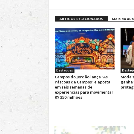
ARTIGOS RELACIONADOS
Mais do aut
Destaques
Destaq
Campos do Jordão lança “As
Moda s
Páscoas de Campos” e aposta
ganha 
em seis semanas de
protag
experiências para movimentar
R$ 350 milhões