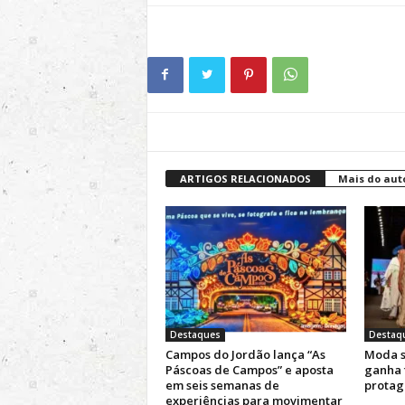
ARTIGOS RELACIONADOS
Mais do aut
Destaques
Destaq
Campos do Jordão lança “As
Moda s
Páscoas de Campos” e aposta
ganha 
em seis semanas de
protag
experiências para movimentar