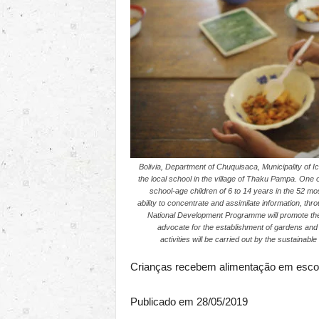
Bolivia, Department of Chuquisaca, Municipality of I
the local school in the village of Thaku Pampa. One
school-age children of 6 to 14 years in the 52 mo
ability to concentrate and assimilate information, th
National Development Programme will promote the u
advocate for the establishment of gardens and
activities will be carried out by the sustain
Crianças recebem alimentação em escol
Publicado em
28/05/2019