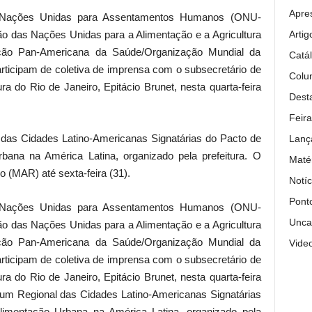
Apre
 Nações Unidas para Assentamentos Humanos (ONU-
Artig
o das Nações Unidas para a Alimentação e a Agricultura
ação Pan-Americana da Saúde/Organização Mundial da
Catá
icipam de coletiva de imprensa com o subsecretário de
Colun
a do Rio de Janeiro, Epitácio Brunet, nesta quarta-feira
Dest
Feira
 das Cidades Latino-Americanas Signatárias do Pacto de
Lanç
rbana na América Latina, organizado pela prefeitura. O
Maté
 (MAR) até sexta-feira (31).
Notíc
Pont
 Nações Unidas para Assentamentos Humanos (ONU-
Unca
o das Nações Unidas para a Alimentação e a Agricultura
ação Pan-Americana da Saúde/Organização Mundial da
Vide
icipam de coletiva de imprensa com o subsecretário de
a do Rio de Janeiro, Epitácio Brunet, nesta quarta-feira
Fórum Regional das Cidades Latino-Americanas Signatárias
Alimentação Urbana na América Latina, organizado pela