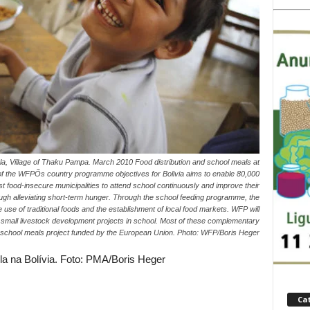
cla, Village of Thaku Pampa. March 2010 Food distribution and school meals at
 of the WFPÕs country programme objectives for Bolivia aims to enable 80,000
st food-insecure municipalities to attend school continuously and improve their
rough alleviating short-term hunger. Through the school feeding programme, the
se of traditional foods and the establishment of local food markets. WFP will
 small livestock development projects in school. Most of these complementary
able school meals project funded by the European Union. Photo: WFP/Boris Heger
a na Bolívia. Foto: PMA/Boris Heger
Ca