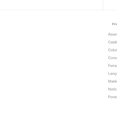
Pri
Asse
Catá
Colun
Consu
Feira
Lanç
Matér
Notíc
Pont