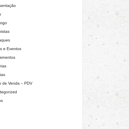
sentação
o
logo
istas
aques
s e Eventos
amentos
rias
ias
o de Venda – PDV
tegorized
os