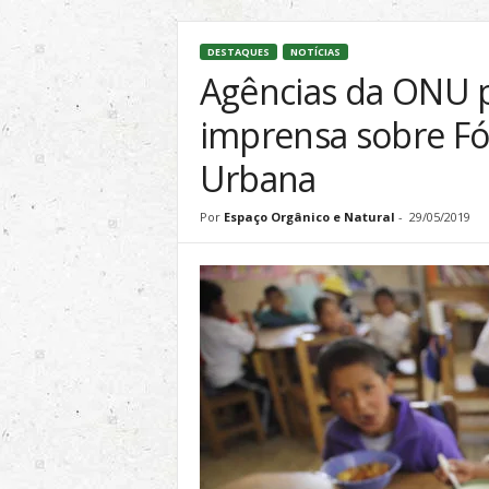
l
&
DESTAQUES
NOTÍCIAS
S
Agências da ONU p
u
s
imprensa sobre F
t
e
Urbana
n
t
Por
Espaço Orgânico e Natural
-
29/05/2019
á
v
e
l