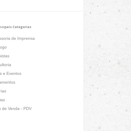
ncipais Categorias
ssoria de Imprensa
logo
istas
ltoria
s e Eventos
amentos
ias
ias
o de Venda - PDV