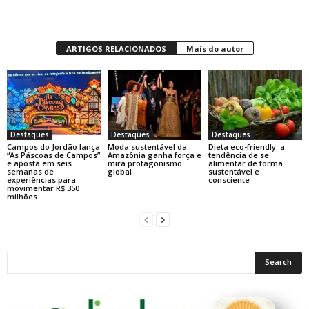
ARTIGOS RELACIONADOS
Mais do autor
Destaques
Destaques
Destaques
Campos do Jordão lança
Moda sustentável da
Dieta eco-friendly: a
“As Páscoas de Campos”
Amazônia ganha força e
tendência de se
e aposta em seis
mira protagonismo
alimentar de forma
semanas de
global
sustentável e
experiências para
consciente
movimentar R$ 350
milhões