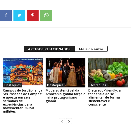
ARTIGOS RELACIONADOS
Mais do autor
Destaques
Destaques
Destaques
Campos do Jordão lança
Moda sustentável da
Dieta eco-friendly: a
“As Páscoas de Campos”
Amazônia ganha força e
tendência de se
e aposta em seis
mira protagonismo
alimentar de forma
semanas de
global
sustentável e
experiências para
consciente
movimentar R$ 350
milhões