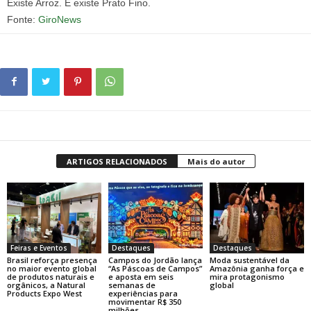
Existe Arroz. E existe Prato Fino.
Fonte:
GiroNews
ARTIGOS RELACIONADOS
Mais do autor
Feiras e Eventos
Destaques
Destaques
Brasil reforça presença
Campos do Jordão lança
Moda sustentável da
no maior evento global
“As Páscoas de Campos”
Amazônia ganha força e
de produtos naturais e
e aposta em seis
mira protagonismo
orgânicos, a Natural
semanas de
global
Products Expo West
experiências para
movimentar R$ 350
milhões