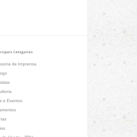
ncipais Categorias
ssoria de Imprensa
logo
istas
ltoria
s e Eventos
amentos
ias
ias