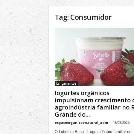
l
&
Tag: Consumidor
S
u
s
t
e
n
t
á
v
e
l
Lançamentos
Iogurtes orgânicos
impulsionam crescimento 
agroindústria familiar no 
Grande do...
espacoorganicoenatural_adm
-
13/03/2026
O Laticínio Benolle, agroindústria familiar de