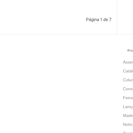
Página 1 de 7
Pri
Asse
Catá
Colun
Consu
Feira
Lanç
Matér
Notíc