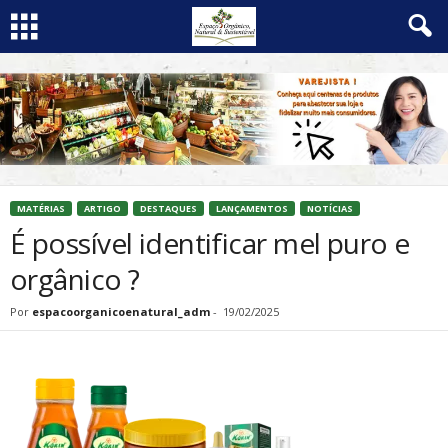
MATÉRIAS
ARTIGO
DESTAQUES
LANÇAMENTOS
NOTÍCIAS
É possível identificar mel puro e
orgânico ?
Por
espacoorganicoenatural_adm
-
19/02/2025